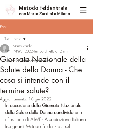
Metodo Feldenkrais
con Marta Zardini
a Milano
Post
Tutti i post
Marta Zardini
Tutti i post
14 mar 2022
Tempo di lettura: 2 min
Giornata Nazionale della
Malattie Neurodegenerative
Salute della Donna - Che
cosa si intende con il
termine salute?
Aggiornamento:
16 giu 2022
In occasione della Giornata Nazionale 
della Salute della Donna condivido 
una 
riflessione di AIIMF - Associazione Italiana 
Insegnanti Metodo Feldenkrais
 sul 