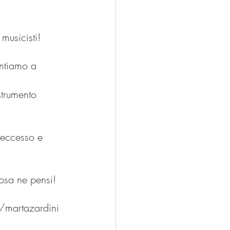
musicisti!
entiamo a 
strumento 
n eccesso e 
cosa ne pensi!
m/martazardini