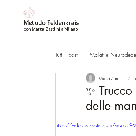
Metodo Feldenkrais
con Marta Zardini
a Milano
Tutti i post
Malattie Neurodege
Marta Zardini
12 n
✨️ Trucco 
delle mani
https://video.wixstatic.com/vide