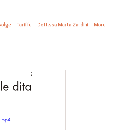
ivolge
Tariffe
Dott.ssa Marta Zardini
More
le dita
e.mp4