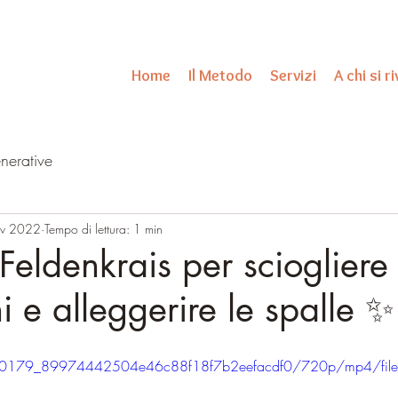
Home
Il Metodo
Servizi
A chi si r
nerative
ov 2022
Tempo di lettura: 1 min
Feldenkrais per sciogliere 
 e alleggerire le spalle ✨️
o/960179_89974442504e46c88f18f7b2eefacdf0/720p/mp4/fil